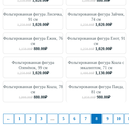
1,020.00
₽
880.00
₽
1,550.00
₽
1,100.00
₽
Фольгированная фигура Лисичка,
Фольгированная фигура Зайчик,
91 см
74 см
1,020.00
₽
1,020.00
₽
1,250.00
₽
1,250.00
₽
Фольгированная фигура Ёжик, 76
Фольгированная фигура Енот, 91
см
см
880.00
₽
1,020.00
₽
1,150.00
₽
1,250.00
₽
Фольгированная фигура
Фольгированная фигура Коала с
Оленёнок, 99 см
эвкалиптом, 71 см
1,020.00
₽
1,130.00
₽
1,250.00
₽
1,400.00
₽
Фольгированная фигура Коала, 78
Фольгированная фигура Панда,
см
81 см
880.00
₽
980.00
₽
1,000.00
₽
1,050.00
₽
←
1
2
3
…
5
6
7
8
9
10